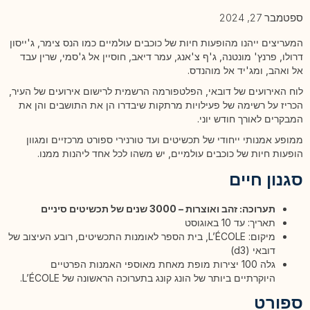
ספטמבר 27, 2024
המעריצים ייהנו מהופעות חיות של כוכבים עולמיים כמו הנס צימר, ג'ייסון
דרולו, פרנץ' מונטנה, ג'ף צ'אנג, עמר דיאב, חוסיין אל ג'סמי, שרין עבד
אל ואהב, ומג'יד אל מוהנדס.
לוח האירועים של דובאי, הפלטפורמה הרשמית לרישום אירועים של העיר,
הכריז על רשימה של פעילויות מרתקות שיבדרו הן את התושבים והן את
המבקרים לאורך חודש יוני.
ממופע אמנותי ייחודי של תכשיטים ועד טורנירי ספורט מרכזיים ומגוון
הופעות חיות של כוכבים עולמיים, יש משהו לכל אחד ליהנות ממנו.
סגנון חיים
תערוכה: זהב ואוצרות – 3000 שנים של תכשיטים סיניים
תאריך: עד 10 באוגוסט
מיקום: L’ÉCOLE, בית הספר לאומנות התכשיטים, רובע העיצוב של
דובאי (d3)
גלה 100 יצירות מופת מאחת מאוספי האמנות הפרטיים
היוקרתיים ביותר של הונג קונג בתערוכה הראשונה של L’ÉCOLE.
ספורט