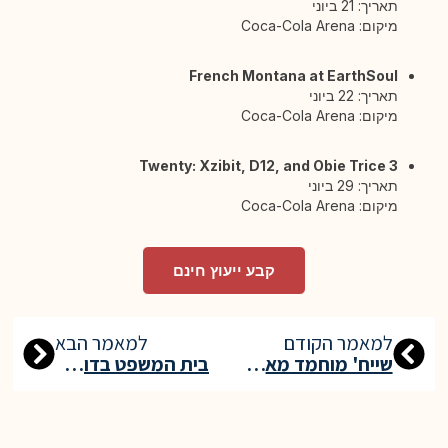
תאריך: 21 ביוני
מיקום: Coca-Cola Arena
French Montana at EarthSoul
תאריך: 22 ביוני
מיקום: Coca-Cola Arena
3 Twenty: Xzibit, D12, and Obie Trice
תאריך: 29 ביוני
מיקום: Coca-Cola Arena
קבע ייעוץ חינם
למאמר הקודם
למאמר הבא
שייח' מוחמד מאשר תוכנית הרחבה בשווי 10 מיליארד דירהם למרכז התערוכות של דובאי
בית המשפט בדובאי מאשר תשלום משכורות בקריפטו