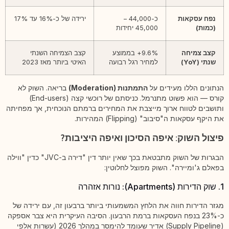
נפח עסקאות
כ-44,000 –
ירידה של כ-16% עד 17%
(כמות)
45,000 יחידות
קצב צמיחה
9.6%+ בממוצע
קצב הצמיחה השנתי
שנתי (YoY)
למחיר רגל רבועה
האיטי ביותר מאז 2023
הנתונים הללו מעידים על
התמתנות (Moderation)
בריאה. השוק לא
קורס — הוא פשוט מתנרמל. כניסתם של רוכשי קצה (End-users)
ותושבים לטווח ארוך מייצבת את המחירים ברמתם הנוכחית, אך מפחיתה
את היקף עסקאות ה"סיבוב" (Flipping) המהירות.
פיצול השוק: איפה הסיכון ואיפה היציבות?
הבגרות של השוק מתבטאת בכך שאין יותר דין "דירה ב-JVC" כדין "ווילה
בפאלם ג'ומיירה". השוק מפוצל לחלוטין:
1. שוק הדירות (Apartments): נורות אזהרה
מגזר הדירות חווה את הלחץ המשמעותי ביותר ברבעון זה, עם ירידה של
כ-23% בנפח העסקאות ברמת הרבעון. הסיבה העיקרית היא צבר אספקה
(Supply Pipeline) אדיר שעומד להימסר במהלך 2026 (עשרות אלפי