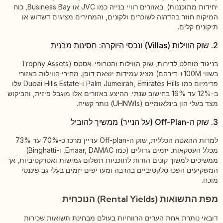
יחידות מתוכננות). באזורים רוויי בנייה כמו JVC או Business Bay, כוח
המיקוח חוזר בהדרגה לשוכרים ולקונים, והמחירים מציגים דשדוש או
תיקונים קלים.
2. שוק הווילות (Villas) ונכסי היוקרה: חסינות מבנית
בניגוד מוחלט לדירות, שוק הווילות והטרופי-אסטס (Trophy Assets
בשווי 100M+ דירהם) מציג עמידות יוצאת דופן. מחירי הווילות באזורי
פרימיום כמו Palm Jumeirah, Emirates Hills ו-Dubai Hills Estate עלו
ב-12% עד 16% בחישוב שנתי. ההיצע באזורים אלו מוגבל פיזית, והביקוש
מצד בעלי הון בינלאומיים (UHNWIs) נותר קשיח.
3. שוק ה-Off-Plan (על הנייר) ממשיך להוביל
למרות ההאטה הכללית, שוק ה-Off-plan עדיין מרכז כ-70% עד 73%
מכלל העסקאות. יזמים גדולים (כמו Emaar, DAMAC, ו-Binghatti)
ממשיכים למשוך קונים הודות לתוכניות תשלום גמישות ואטרקטיביות, אך
המשקיעים הפכו סלקטיביים בהרבה ומעדיפים יזמים בעלי גב פיננסי
מוכח.
מפת התשואות (Rental Yields) הנוכחית
דובאי נותרת אחת הערים הרווחיות בעולם מבחינת תשואות שכירות