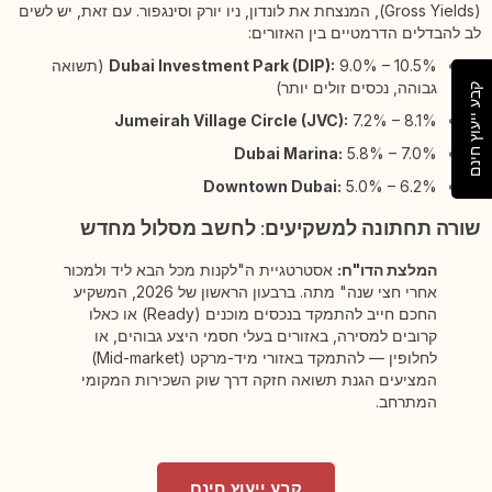
(Gross Yields), המנצחת את לונדון, ניו יורק וסינגפור. עם זאת, יש לשים
לב להבדלים הדרמטיים בין האזורים:
Dubai Investment Park (DIP):
9.0% – 10.5% (תשואה
גבוהה, נכסים זולים יותר)
קבע ייעוץ חינם
Jumeirah Village Circle (JVC):
7.2% – 8.1%
Dubai Marina:
5.8% – 7.0%
Downtown Dubai:
5.0% – 6.2%
שורה תחתונה למשקיעים: לחשב מסלול מחדש
המלצת הדו"ח:
אסטרטגיית ה"לקנות מכל הבא ליד ולמכור
אחרי חצי שנה" מתה. ברבעון הראשון של 2026, המשקיע
החכם חייב להתמקד בנכסים מוכנים (Ready) או כאלו
קרובים למסירה, באזורים בעלי חסמי היצע גבוהים, או
לחלופין — להתמקד באזורי מיד-מרקט (Mid-market)
המציעים הגנת תשואה חזקה דרך שוק השכירות המקומי
המתרחב.
קבע ייעוץ חינם