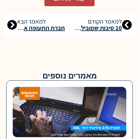
למאמר הקודם
למאמר הבא
10 סיבות שמובילות את דובאי להיות אחד המקומות המובילים בעולם למגורים, קריירה והשקעה
חברת התעופה איתיחאד איירווייז השיקה את לוח הטיסות הגדול ביותר בתולדותיה לעונת הקיץ, הכולל יותר מ־300 טיס.
מאמרים נוספים