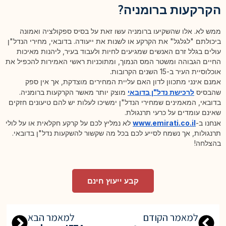
הקרקעות ברומניה?
ממש לא. אלו שהשקיעו ברומניה עשו זאת על בסיס ספקולציה ואמונה
ביכולתם "לגלגל" את הקרקע או לשנות את ייעודה. בדובאי, מחירי הנדל"ן
עולים בגלל זרם האנשים שמגיעים לחיות ולעבוד בעיר, ליהנות מאיכות
החיים הגבוהה ומשטר המס הנמוך, ומתוכניות ראשי האמירות להכפיל את
אוכלוסיית העיר ב-15 השנים הקרובות.
אמנם אינני מתכוון לדון האם עליית המחירים מוצדקת, אך אין ספק
שהבסיס
לרכישת נדל"ן בדובאי
מוצק יותר מאשר הקרקעות ברומניה.
בדובאי, המאמינים שמחירי הנדל"ן ימשיכו לעלות יש להם טיעונים חזקים
שאינם עומדים על כרעי תרנגולת.
אנחנו ב-
www.emirati.co.il
לא נמליץ לכם על קרקע חקלאית או על לולי
תרנגולות, אך נשמח לסייע לכם בכל מה שקשור להשקעות נדל"ן בדובאי.
בהצלחה!
קבע ייעוץ חינם
למאמר הקודם
למאמר הבא