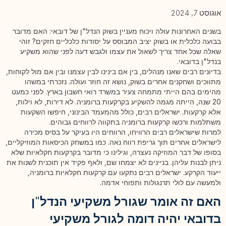
אוגוסט 7, 2024
בשנים האחרונות עולה ויכוח מעניין בשוק הנדל"ן של דובאי: האם מדובר
בבועה כלכלית או בשוק יציב המבוסס על יסודות כלכליים חזקים? זוהי
שאלה שכל אחד צריך לשאול את עצמו ולגבש דעה לפני שהוא משקיע
בנדל"ן בדובאי.
בדיונים רבים שאנו מנהלים, בין אם בינינו לבין עצמנו ובין אם מול לקוחות,
מתווכים ושחקנים אחרים בשוק, נושא זה חוזר ועולה. נזכרתי במשהו
מהימים בהם הייתי מתמחה צעיר במשרד רואי חשבון בארץ. לפני כמעט
20 שנה, הייתה מגמה להשקיע בקרקעות ברומניה. לא דירות, לא וילות,
אלא קרקעות. ישראלים רבים, כולל מהמעמד הבינוני, חיפשו השקעות
משתלמות ורכשו קרקעות ברומניה בתקווה לרווחים גבוהים.
למרות שישראלים רבים הרוויחו, הרווחים היו בעיקר על בסיס מכירה
לישראלים אחרים תוך גריפת רווח נאה. כמו במשחק הכיסאות המוזיקליים,
בסופו של דבר המוזיקה נעצרה, וגילינו כי מדובר בקרקעות חקלאיות שלא
ניתן לבנות עליהן. בניינים לא יצמחו שם, ולאף פקיד אין תוכנית לשנות את
ייעוד הקרקע. ישראלים רבים נתקעו עם קרקעות חקלאיות ברומניה,
ולמעשה עם לולי תרנגולות ותפוחי אדמה.
האם זה אומר שגורל משקיעי הנדל"ן
בדובאי יהיה דומה לגורל משקיעי