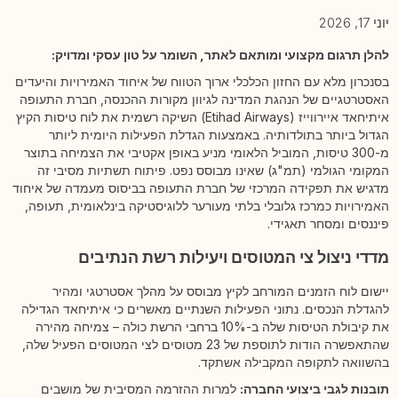
יוני 17, 2026
להלן תרגום מקצועי ומותאם לאתר, השומר על טון עסקי ומדויק:
בסנכרון מלא עם החזון הכלכלי ארוך הטווח של איחוד האמירויות והיעדים
האסטרטגיים של הנהגת המדינה לגיוון מקורות ההכנסה, חברת התעופה
איתיחאד איירווייז (Etihad Airways) השיקה רשמית את לוח טיסות הקיץ
הגדול ביותר בתולדותיה. באמצעות הגדלת הפעילות היומית ליותר
מ-300 טיסות, המוביל הלאומי מניע באופן אקטיבי את הצמיחה בתוצר
המקומי הגולמי (תמ"ג) שאינו מבוסס נפט. פיתוח תשתיות מסיבי זה
מדגיש את תפקידה המרכזי של חברת התעופה בביסוס מעמדה של איחוד
האמירויות כמרכז גלובלי בלתי מעורער ללוגיסטיקה בינלאומית, תעופה,
פיננסים ומסחר תאגידי.
מדדי ניצול צי המטוסים ויעילות רשת הנתיבים
יישום לוח הזמנים המורחב לקיץ מבוסס על מהלך אסטרטגי ומהיר
להגדלת הנכסים. נתוני הפעילות השנתיים מאשרים כי איתיחאד הגדילה
את קיבולת הטיסות שלה ב-10% ברחבי הרשת כולה – צמיחה מהירה
שהתאפשרה הודות לתוספת של 23 מטוסים לצי המטוסים הפעיל שלה,
בהשוואה לתקופה המקבילה אשתקד.
תובנות לגבי ביצועי החברה:
למרות ההזרמה המסיבית של מושבים