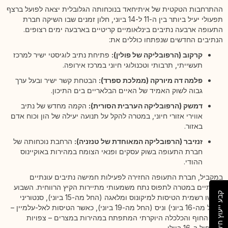
ההתרחבות הטקטית של איתיחאד בנוכחותה הגלובלית יצאה לפועל ברצף
תפעולי יעיל ביותר בין ה-11 ל-14 ביוני, חלון זמנים שבו השיקה חברת
התעופה ארבעה נתיבים בינלאומיים קריטיים בארבעה ימים רצופים.
הנתיבים החדשים שנפתחו כוללים את:
קרקוב (הרפובליקה של פולין):
פתיחת נתיב לוגיסטי ישיר למרכז
תעשייתי, תרבותי וטכנולוגי חיוני במרכז אירופה.
פלמה דה מיורקה (ממלכת ספרד):
הבטחת קשר ישיר ובעל ערך
גבוה לשוק האמיד של האיים הבלאריים בים התיכון.
דמשק (הרפובליקה הערבית הסורית):
הקמה מחדש של נתיב
אווירי אזורי חיוני, במטרה להקל על תנועה יעילה של הון וכוח אדם
באזור.
זנזיבר (הרפובליקה המאוחדת של טנזניה):
הרחבת נוכחותה של
חברת התעופה בשוק עסקים ופנאי הצומח במהירות באוקיינוס
ההודי.
במקביל, חברת התעופה החזירה לפעילות חמישה נתיבים עונתיים
יוקרתיים במטרה לתפוס נתח משמעותי מתיירות הקיץ הרווחית. השבוע
קבע ייעוץ חינם
חודשו רשמית הטיסות למיקונוס ומלאגה (החל מה-15 ביוני), סנטוריני
(החל מה-16 ביוני) וניס (החל מה-19 ביוני), כאשר הטיסות לאל-עלמיין –
אזור החוף והכלכלה היוקרתי המתפתח במהירות במצרים – צפויות
להתחיל ב-16 ביולי.