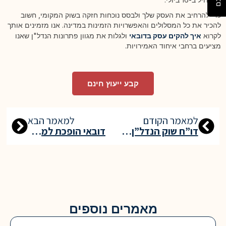
כדי להרחיב את העסק שלך ולבסס נוכחות חזקה בשוק המקומי, חשוב
להכיר את כל המסלולים והאפשרויות הזמינות במדינה. אנו מזמינים אותך
לקרוא
איך להקים עסק בדובאי
ולגלות את מגוון פתרונות הנדל"ן שאנו
מציעים ברחבי איחוד האמירויות.
קבע ייעוץ חינם
למאמר הקודם
למאמר הבא
דו”ח שוק הנדל”ן בדובאי – רבעון ראשון 2026
דובאי הופכת למעצמת תיירות רפואית: ההטבות החדשות לחולים זרים
מאמרים נוספים