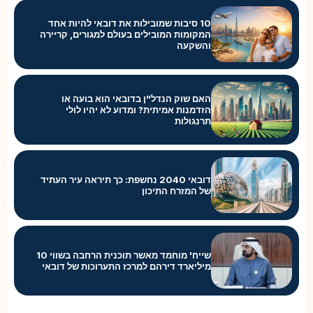
10 סיבות שמובילות את דובאי להיות אחד
המקומות המובילים בעולם למגורים, קריירה
והשקעה
האם שוק הנדל"ן בדובאי הוא בועה או
הזדמנות אמיתית? ומדוע לא יהיו לולי
תרנגולות
דובאי 2040 נחשפת: כך תיראה עיר העתיד
של המזרח התיכון
שייח' מוחמד מאשר תוכנית הרחבה בשווי 10
מיליארד דירהם למרכז התערוכות של דובאי
8
7
6
5
4
3
2
1