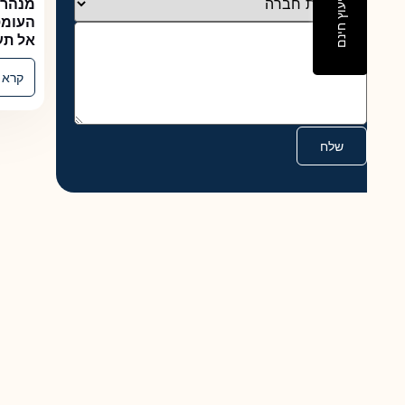
קבע ייעוץ חינם
מנהרה תת-
העומס בין 
אל תעוואן 
קרא עוד