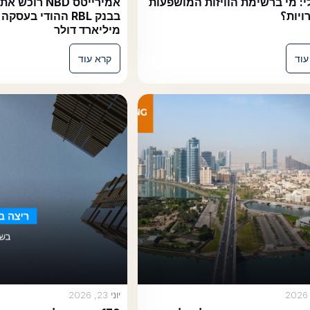
י ברשימת הוויזות המושפעות
אמירייטס NBD רוכש את הש
בבנק RBL ההו
מיליארד דולר
קרא עוד
יוני 23, 2026