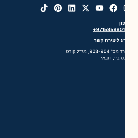
פת
קב
וֹן
+971585880
קב
ע ליצירת קשר
פת
משרד מס' 903-904, מגדל קורט,
הק
ס ביי, דובאי
פת
לי
פת
שי