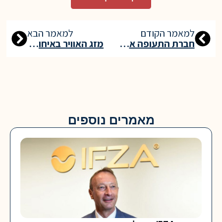
למאמר הקודם
למאמר הבא
חברת התעופה איתיחאד איירווייז השיקה את לוח הטיסות הגדול ביותר בתולדותיה לעונת הקיץ, הכולל יותר מ־300 טיס.
מזג האוויר באיחוד האמירויות: תחזית ל-3 ימי גשם וחום של 50 מעלות
מאמרים נוספים