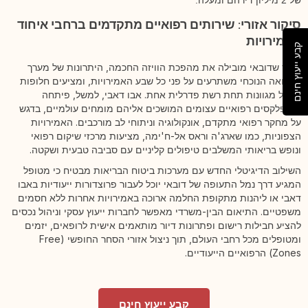
של 2 מיליון דירהם ומעלה.
סיקור אזורי: שירותים רפואיים מתקדמים ברחבי איחוד
האמירויות
קבע ייעוץ חינם
בעוד שדובאי מובילה את מהפכת הוויזה החכמה, היתרונות של מערך
הרפואה הנוכחי משתרעים על פני כל שבע האמירויות, ומציעים חלופות
טיפול מגוונות תחת רשת פדרלית אחת. אבו דאבי, למשל, פיתחה
קומפלקסים רפואיים עצומים המושכים אליהם מומחים עולמיים, בדגש
על מחקר רפואי מתקדם, אונקולוגיה וניתוחי לב מורכבים. האמירויות
הצפוניות, כמו שארג'ה וראס אל-ח'ימה, מציעות מרכזי שיקום רפואי
ונופש בריאותי המשלבים טיפולים קליניים עם סביבה טבעית ושקטה.
השילוב הדיגיטלי החדש עם מערכות ביטוח הבריאות מבטיח כי מטופל
המגיע דרך נמל התעופה של דובאי יוכל לעבור פרוצדורות ייעודיות באבו
דאבי או ליהנות מתקופת החלמה ארוכה באמירויות אחרות ללא חסמים
משפטיים. התיאום הבין-משרדי מאפשר לחברות ייעוץ עסקי וניהול נכסים
להציע חבילות רישום ופתרונות דיור מותאמים אישית לרופאים, יזמים
ומטופלים מכל רחבי העולם, תוך ניצול אזורי הסחר החופשי (Free
Zones) הרפואיים הייעודיים.
קבע ייעוץ חינם