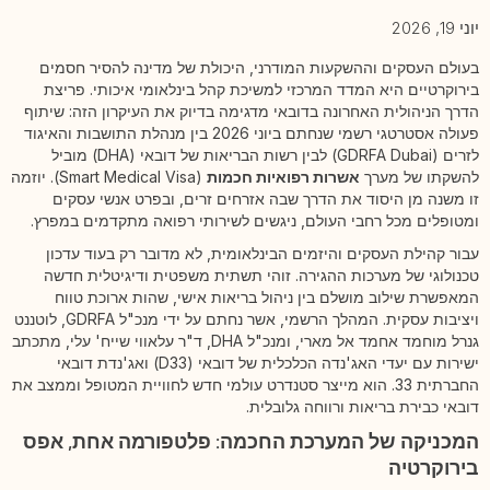
יוני 19, 2026
בעולם העסקים וההשקעות המודרני, היכולת של מדינה להסיר חסמים
בירוקרטיים היא המדד המרכזי למשיכת קהל בינלאומי איכותי. פריצת
הדרך הניהולית האחרונה בדובאי מדגימה בדיוק את העיקרון הזה: שיתוף
פעולה אסטרטגי רשמי שנחתם ביוני 2026 בין מנהלת התושבות והאיגוד
לזרים (GDRFA Dubai) לבין רשות הבריאות של דובאי (DHA) מוביל
להשקתו של מערך
אשרות רפואיות חכמות
(Smart Medical Visa). יוזמה
זו משנה מן היסוד את הדרך שבה אזרחים זרים, ובפרט אנשי עסקים
ומטופלים מכל רחבי העולם, ניגשים לשירותי רפואה מתקדמים במפרץ.
עבור קהילת העסקים והיזמים הבינלאומית, לא מדובר רק בעוד עדכון
טכנולוגי של מערכות ההגירה. זוהי תשתית משפטית ודיגיטלית חדשה
המאפשרת שילוב מושלם בין ניהול בריאות אישי, שהות ארוכת טווח
ויציבות עסקית. המהלך הרשמי, אשר נחתם על ידי מנכ"ל GDRFA, לוטננט
גנרל מוחמד אחמד אל מארי, ומנכ"ל DHA, ד"ר עלאווי שייח' עלי, מתכתב
ישירות עם יעדי האג'נדה הכלכלית של דובאי (D33) ואג'נדת דובאי
החברתית 33. הוא מייצר סטנדרט עולמי חדש לחוויית המטופל וממצב את
דובאי כבירת בריאות ורווחה גלובלית.
המכניקה של המערכת החכמה: פלטפורמה אחת, אפס
בירוקרטיה