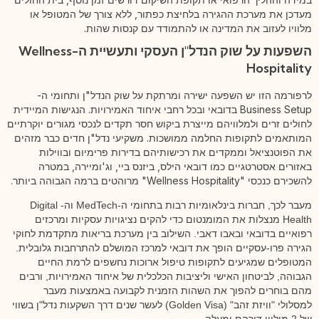
מעדכן את מערכת ההגירה בלחיצת כפתור, ללא צורך של המטופל או
מלוויו לעזוב את המדינה או להתמודד עם קנסות שהות.
השפעות על שוק הנדל"ן העסקי ותעשיית ה-Wellness
Hospitality
לרפורמה הזו יש השפעה ישירה ומרתקת על שוק הנדל"ן ותחומי ה-
Business Setup בדובאי ובכל רחבי איחוד האמירויות. הנגישות המיידית
לחולים זרים ולמלוויהם מייצרת ביקוש חסר תקדים לנכסי מגורים יוקרתיים
המותאמים לתקופות החלמה ממושכות. משקיעי נדל"ן חדים כבר מזהים
את הפוטנציאל וממקדים את רכישותיהם בדירות פרימיום ובווילות
באזורים אסטרטגיים כמו דובאי הילס, ביזנס ביי, וג'ומיירה, במטרה
להשכירם כנכסי "Wellness Hospitality" מרוהטים ברמה הגבוהה ביותר.
מעבר לכך, חברות בינלאומיות רבות בתחומי ה-MedTech וה-Digital 
Health מנצלות את המומנטום כדי להקים נציגויות עסקיות ומרכזים 
רפואיים בדובאי ובאבו דאבי. השילוב בין מערכת בריאות מתקדמת לחוקי 
הגירה פרו-עסקיים הופך את דובאי למרכז המושלם להתרחבות גלובלית. 
המטופלים שמגיעים לתקופות טיפול ארוכות נחשפים לרמת החיים 
הגבוהה, לביטחון האישי וליציבות הכלכלית של איחוד האמירויות, ורבים 
מהם בוחרים להפוך את השהות הזמנית לקבועה באמצעות מעבר 
למסלולי "וויזת זהב" (Golden Visa) לעשר שנים דרך השקעות נדל"ן בשווי 