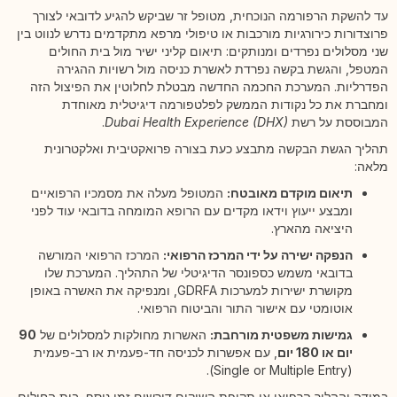
עד להשקת הרפורמה הנוכחית, מטופל זר שביקש להגיע לדובאי לצורך
פרוצדורות כירורגיות מורכבות או טיפולי מרפא מתקדמים נדרש לנווט בין
שני מסלולים נפרדים ומנותקים: תיאום קליני ישיר מול בית החולים
המטפל, והגשת בקשה נפרדת לאשרת כניסה מול רשויות ההגירה
הפדרליות. המערכת החכמה החדשה מבטלת לחלוטין את הפיצול הזה
ומחברת את כל נקודות הממשק לפלטפורמה דיגיטלית מאוחדת
המבוססת על רשת
Dubai Health Experience (DHX)
.
תהליך הגשת הבקשה מתבצע כעת בצורה פרואקטיבית ואלקטרונית
מלאה:
תיאום מוקדם מאובטח:
המטופל מעלה את מסמכיו הרפואיים
ומבצע ייעוץ וידאו מקדים עם הרופא המומחה בדובאי עוד לפני
היציאה מהארץ.
הנפקה ישירה על ידי המרכז הרפואי:
המרכז הרפואי המורשה
בדובאי משמש כספונסר הדיגיטלי של התהליך. המערכת שלו
מקושרת ישירות למערכות GDRFA, ומנפיקה את האשרה באופן
אוטומטי עם אישור התור והביטוח הרפואי.
גמישות משפטית מורחבת:
האשרות מחולקות למסלולים של
90
יום או 180 יום
, עם אפשרות לכניסה חד-פעמית או רב-פעמית
(Single or Multiple Entry).
במידה וההליך הרפואי או תקופת השיקום דורשים זמן נוסף, בית החולים