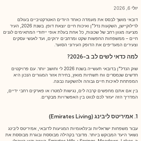
יולי 6, 2026
דובאי מושך לבסס את מעמדה כאחד היודים האטרקטיביים בעולם
לרילוקיישן, השקעות נדל"ן ואיכות חיים יוצאת דופן. בשנת 2026, העיר
מציעה מגוון רחב של שכונות, כל אחת בעלת אופי ייחודי המתאימים לגנים
חיים – ממשפחות החפשות שקט ומרחבים ירוקים, ועד לאנשי עסקים
וצעירים המעדיפים את הדופק העירוני הסוער.
למה כדאי לשים לב ב-2026?
שוק הנדל"ן בדובאי תעשייה בשנת 2026 לי וחושב יותר. עם פרויקטים
חדשים שנמסרים ווח תשתיות מואץ, בחירת אזור המגורים הנכון היא
המפתחת לאיכות חיים גבוהה ולהשקעה נבונה.
בין אם אתם מחפשים קרבה לים, נגישות למטרו או פארקים רחבי ידיים,
המדריך הזה יעזור לכם לנווט בין האפשרויות מבקרים.
1. אמיריטס ליבינג (Emirates Living)
עבור משפחות ישראליות ובינלאומיות המגיעות לדובאי, אמיריטס ליבינג
נשאר היעד המבוקש ביותר. מדובר בקהילה מבוססת ובוגרת מבוססת את
ה-Springs, Meadows, Lakes ו-Emirates Hills. האזור ידוע בשבילי