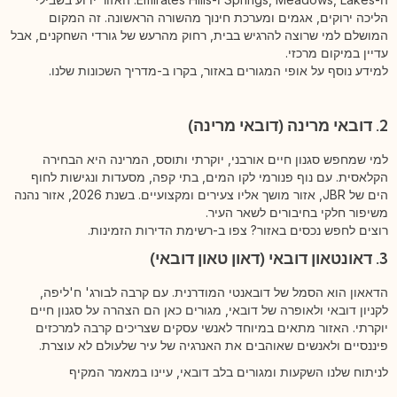
הליכה ירוקים, אגמים ומערכת חינוך מהשורה הראשונה. זה המקום
המושלם למי שרוצה להרגיש בבית, רחוק מהרעש של גורדי השחקנים, אבל
עדיין במיקום מרכזי.
למידע נוסף על אופי המגורים באזור, בקרו ב-מדריך השכונות שלנו.
2. דובאי מרינה (דובאי מרינה)
למי שמחפש סגנון חיים אורבני, יוקרתי ותוסס, המרינה היא הבחירה
הקלאסית. עם נוף פנורמי לקו המים, בתי קפה, מסעדות ונגישות לחוף
הים של JBR, אזור מושך אליו צעירים ומקצועיים. בשנת 2026, אזור נהנה
משיפור חלקי בחיבורים לשאר העיר.
רוצים לחפש נכסים באזור? צפו ב-רשימת הדירות הזמינות.
3. דאונטאון דובאי (דאון טאון דובאי)
הדאאון הוא הסמל של דובאנטי המודרנית. עם קרבה לבורג' ח'ליפה,
לקניון דובאי ולאופרה של דובאי, מגורים כאן הם הצהרה על סגנון חיים
יוקרתי. האזור מתאים במיוחד לאנשי עסקים שצריכים קרבה למרכזים
פיננסיים ולאנשים שאוהבים את האנרגיה של עיר שלעולם לא עוצרת.
לניתוח שלנו השקעות ומגורים בלב דובאי, עיינו במאמר המקיף