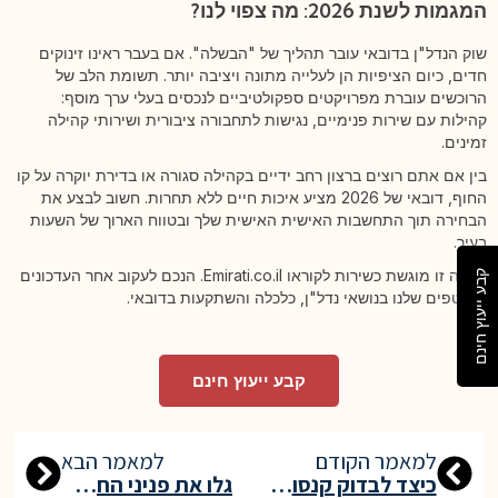
המגמות לשנת 2026: מה צפוי לנו?
שוק הנדל"ן בדובאי עובר תהליך של "הבשלה". אם בעבר ראינו זינוקים
חדים, כיום הציפיות הן לעלייה מתונה ויציבה יותר. תשומת הלב של
הרוכשים עוברת מפרויקטים ספקולטיביים לנכסים בעלי ערך מוסף:
קהילות עם שירות פנימיים, נגישות לתחבורה ציבורית ושירותי קהילה
זמינים.
בין אם אתם רוצים ברצון רחב ידיים בקהילה סגורה או בדירת יוקרה על קו
החוף, דובאי של 2026 מציע איכות חיים ללא תחרות. חשוב לבצע את
הבחירה תוך התחשבות האישית האישית שלך ובטווח הארוך של השעות
בעיר.
כתבה זו מוגשת כשירות לקוראו Emirati.co.il. הנכם לעקוב אחר העדכונים
קבע ייעוץ חינם
השוטפים שלנו בנושאי נדל"ן, כלכלה והשתקעות בדובאי.
קבע ייעוץ חינם
למאמר הקודם
למאמר הבא
כיצד לבדוק קנסות תנועה באבו דאבי?
גלו את פניני החמד הנסתרות של דובאי